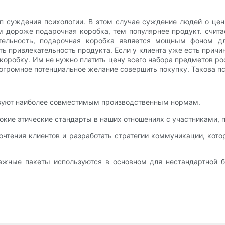
ип суждения психологии. В этом случае суждение людей о це
 дороже подарочная коробка, тем популярнее продукт. счита
ательность, подарочная коробка является мощным фоном д
ь привлекательность продукта. Если у клиента уже есть причин
робку. Им не нужно платить цену всего набора предметов рос
огромное потенциальное желание совершить покупку. Такова п
твуют наиболее совместимым производственным нормам.
сокие этические стандарты в наших отношениях с участниками,
чтения клиентов и разработать стратегии коммуникации, ко
ажные пакеты используются в основном для нестандартной б