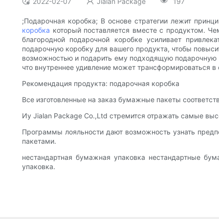
2022-02-07
Jialan Package
197
;Подарочная коробка; В основе стратегии лежит принц
коробка
который поставляется вместе с продуктом. Чем
благородной подарочной коробке усиливает привлек
подарочную коробку для вашего продукта, чтобы повысит
возможностью и подарить ему подходящую подарочную ко
что внутреннее удивление может трансформироваться в 
Рекомендация продукта: подарочная коробка
Все изготовленные на заказ бумажные пакеты соответс
Иу Jialan Package Co.,Ltd стремится отражать самые вы
Программы лояльности дают возможность узнать предпо
пакетами.
нестандартная бумажная упаковка нестандартные бум
упаковка.