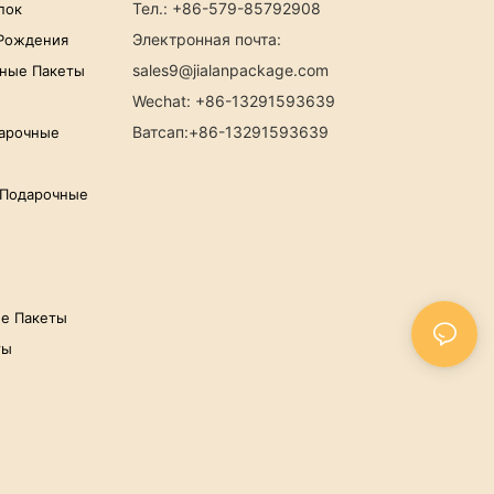
Тел.: +86-579-85792908
пок
Электронная почта:
 Рождения
sales9@jialanpackage.com
чные Пакеты
Wechat: +86-13291593639
Ватсап
:+86-
13291593639
арочные
 Подарочные
ые Пакеты
ты