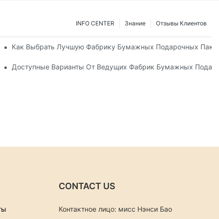
INFO CENTER
Знание
Отзывы Клиентов
ов Для Ваших Нужд
Как Выбрать Лучшую Фабрику Бумажных Подарочных Паке
дарочных Пакетов
Доступные Варианты От Ведущих Фабрик Бумажных Подар
CONTACT US
ты
Контактное лицо: мисс Нэнси Бао