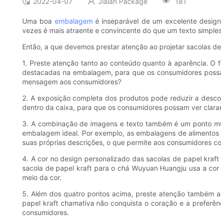
2022-04-07
Jialan Package
181
Uma boa
embalagem
é inseparável de um excelente desig
vezes é mais atraente e convincente do que um texto simples
Então, a que devemos prestar atenção ao projetar sacolas de
1. Preste atenção tanto ao conteúdo quanto à aparência. O 
destacadas na embalagem, para que os consumidores possam s
mensagem aos consumidores?
2. A exposição completa dos produtos pode reduzir a desco
dentro da caixa, para que os consumidores possam ver clara
3. A combinação de imagens e texto também é um ponto mui
embalagem ideal. Por exemplo, as embalagens de alimentos i
suas próprias descrições, o que permite aos consumidores c
4. A cor no design personalizado das sacolas de papel kraf
sacola de papel kraft para o chá Wuyuan Huangju usa a cor
meio da cor.
5. Além dos quatro pontos acima, preste atenção também 
papel kraft chamativa não conquista o coração e a preferê
consumidores.