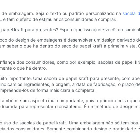
n de embalagem. Seja o texto ou padrão personalizado na
sacola 
, e tem o efeito de estimular os consumidores a comprar.
 papel kraft para presentes? Espero que isso ajude você a resumir a
foco do design de embalagens é desenvolver um design derivado do
aber o que há dentro do saco de papel kraft à primeira vista. Qu
nfiança dos consumidores, como por exemplo, sacolas de papel kra
mente o que há dentro.
to importante. Uma sacola de papel kraft para presente, com ap
ndicam os ingredientes, a origem, a data de fabricação, o prazo d
ompreendê-los de forma mais clara e completa.
t também é um aspecto muito importante, pois a primeira coisa que
 dourada para representar o crisântemo. É um método de design mui
ao uso de sacolas de papel kraft. Uma embalagem não só tem boa
ncia dos consumidores. Somente combinando design e praticidade é 