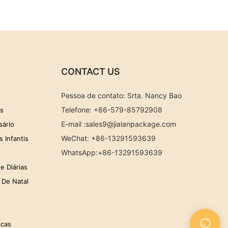
CONTACT US
e
Pessoa de contato: Srta. Nancy Bao
Telefone: +86-579-85792908
as
E-mail :
sales9@jialanpackage.com
sário
WeChat: +86-13291593639
 Infantis
WhatsApp
:+86-
13291593639
e Diárias
 De Natal
icas