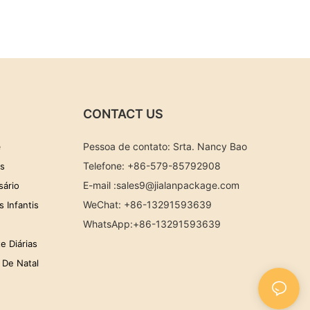
CONTACT US
e
Pessoa de contato: Srta. Nancy Bao
Telefone: +86-579-85792908
as
E-mail :
sales9@jialanpackage.com
sário
WeChat: +86-13291593639
 Infantis
WhatsApp
:+86-
13291593639
e Diárias
 De Natal