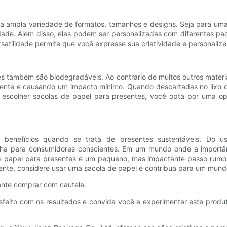
a ampla variedade de formatos, tamanhos e designs. Seja para uma
ade. Além disso, elas podem ser personalizadas com diferentes pad
satilidade permite que você expresse sua criatividade e personalize
es também são biodegradáveis. Ao contrário de muitos outros mater
iente e causando um impacto mínimo. Quando descartadas no lixo o
Ao escolher sacolas de papel para presentes, você opta por uma 
 benefícios quando se trata de presentes sustentáveis. Do u
lha para consumidores conscientes. Em um mundo onde a importân
de papel para presentes é um pequeno, mas impactante passo rumo
ente, considere usar uma sacola de papel e contribua para um mund
tante comprar com cautela.
tisfeito com os resultados e convida você a experimentar este prod