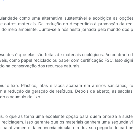
aridade como uma alternativa sustentável e ecológica às opções 
de outros materiais. Da redução do desperdício à promoção da rec
do meio ambiente. Junte-se a nós nesta jornada pelo mundo dos p
entes é que elas são feitas de materiais ecológicos. Ao contrário d
eis, como papel reciclado ou papel com certificação FSC. Isso sign
do na conservação dos recursos naturais.
ito lixo. Plástico, fitas e laços acabam em aterros sanitários, 
em a redução da geração de resíduos. Depois de aberto, as sacola
ndo o acúmulo de lixo.
eis, o que as torna uma excelente opção para quem prioriza a sust
de reciclagem. Isso garante que os materiais ganhem uma segunda 
ticipa ativamente da economia circular e reduz sua pegada de carbon