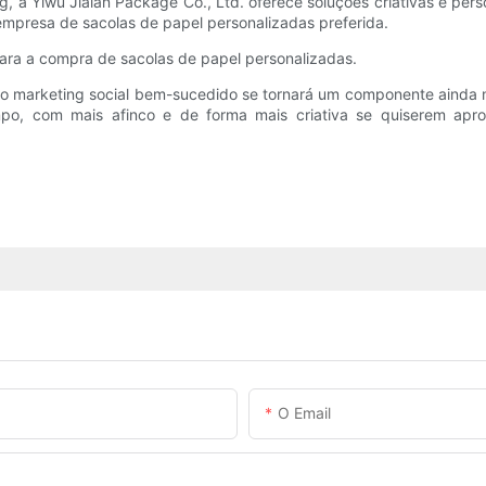
, a Yiwu Jialan Package Co., Ltd. oferece soluções criativas e per
empresa de sacolas de papel personalizadas preferida.
ara a compra de sacolas de papel personalizadas.
o marketing social bem-sucedido se tornará um componente ainda m
mpo, com mais afinco e de forma mais criativa se quiserem apr
O Email