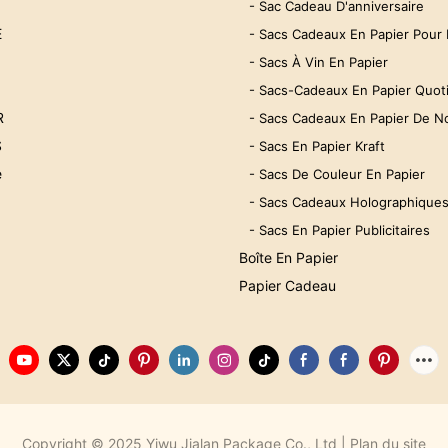
- Sac Cadeau D'anniversaire
E
- Sacs Cadeaux En Papier Pour 
- Sacs À Vin En Papier
- Sacs-Cadeaux En Papier Quot
R
- Sacs Cadeaux En Papier De N
S
- Sacs En Papier Kraft
e
- Sacs De Couleur En Papier
- Sacs Cadeaux Holographique
- Sacs En Papier Publicitaires
Boîte En Papier
Papier Cadeau
Copyright © 2025 Yiwu Jialan Package Co., Ltd |
Plan du site