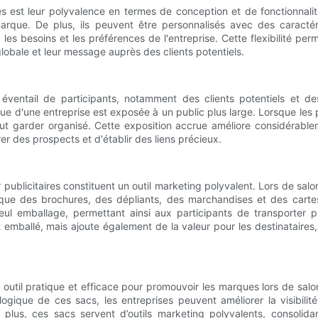
 est leur polyvalence en termes de conception et de fonctionnalité
rque. De plus, ils peuvent être personnalisés avec des caractér
n les besoins et les préférences de l'entreprise. Cette flexibilité 
lobale et leur message auprès des clients potentiels.
éventail de participants, notamment des clients potentiels et des
ue d'une entreprise est exposée à un public plus large. Lorsque les pa
ut garder organisé. Cette exposition accrue améliore considérabl
r des prospects et d'établir des liens précieux.
 publicitaires constituent un outil marketing polyvalent. Lors de sal
 que des brochures, des dépliants, des marchandises et des cartes
ul emballage, permettant ainsi aux participants de transporter pl
mballé, mais ajoute également de la valeur pour les destinataires, l
outil pratique et efficace pour promouvoir les marques lors de salons
ologique de ces sacs, les entreprises peuvent améliorer la visibi
 plus, ces sacs servent d’outils marketing polyvalents, consolida