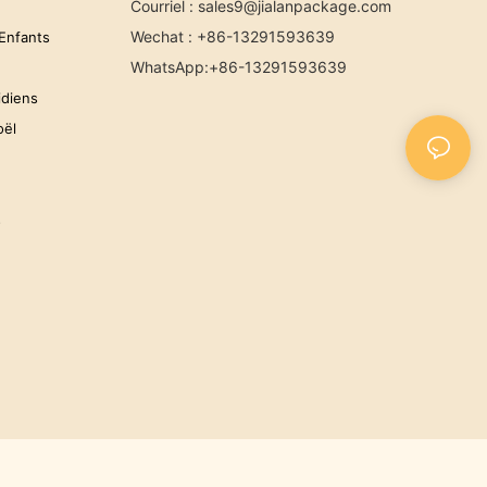
Courriel :
sales9@jialanpackage.com
Wechat : +86-13291593639
Enfants
WhatsApp
:+86-
13291593639
idiens
oël
s