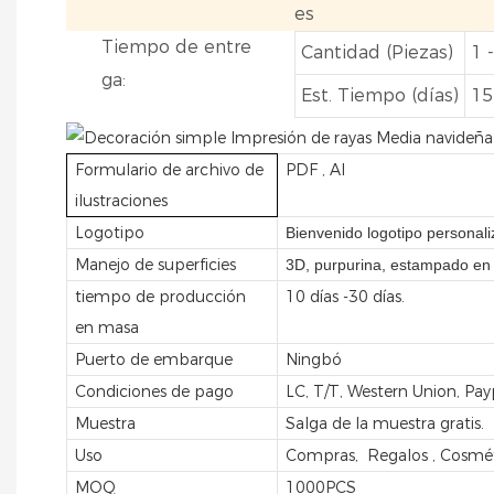
es
Tiempo de entre
Cantidad (Piezas)
1 
ga:
Est. Tiempo (días)
15
Formulario de archivo de
PDF , AI
ilustraciones
Logotipo
Bienvenido logotipo personali
Manejo de superficies
3D, purpurina, estampado en ca
tiempo de producción
10 días -30 días.
en masa
Puerto de embarque
Ningbó
Condiciones de pago
LC, T/T, Western Union, Pa
Muestra
Salga de la muestra gratis.
Uso
Compras, Regalos , Cosméti
MOQ
1000PCS