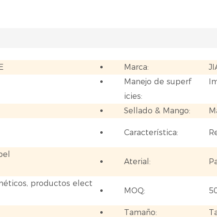
E
Marca:
J
Manejo de superf
Im
icies:
Sellado & Mango:
M
Característica:
Re
pel
Aterial:
Pa
méticos, productos elect
MOQ:
5
Tamaño:
T