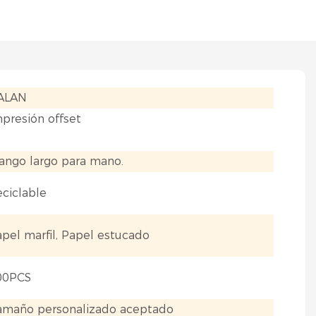
IALAN
presión offset
ango largo para mano.
ciclable
pel marfil, Papel estucado
00PCS
amaño personalizado aceptado