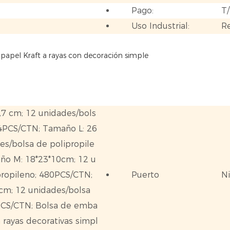
Pago:
T
Uso Industrial:
R
papel Kraft a rayas con decoración simple
,7 cm; 12 unidades/bols
44PCS/CTN; Tamaño L: 26
es/bolsa de polipropile
ño M: 18*23*10cm; 12 u
propileno; 480PCS/CTN;
Puerto
N
 cm; 12 unidades/bolsa
0PCS/CTN; Bolsa de emba
n rayas decorativas simpl