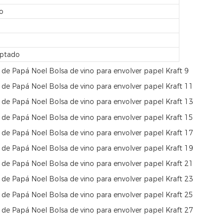
do
eptado