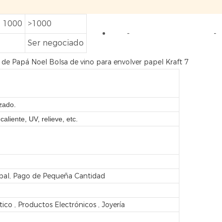
- 1000
>1000
-
-
Ser negociado
zado.
liente, UV, relieve, etc.
ypal, Pago de Pequeña Cantidad
co , Productos Electrónicos , Joyería