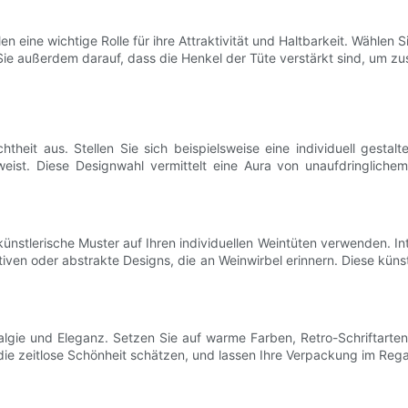
elen eine wichtige Rolle für ihre Attraktivität und Haltbarkeit. Wähle
ie außerdem darauf, dass die Henkel der Tüte verstärkt sind, um zusä
chtheit aus. Stellen Sie sich beispielsweise eine individuell gesta
t. Diese Designwahl vermittelt eine Aura von unaufdringlichem Lu
nstlerische Muster auf Ihren individuellen Weintüten verwenden. In
otiven oder abstrakte Designs, die an Weinwirbel erinnern. Diese kün
algie und Eleganz. Setzen Sie auf warme Farben, Retro-Schriftarten
ie zeitlose Schönheit schätzen, und lassen Ihre Verpackung im Rega