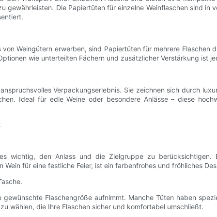
zu gewährleisten. Die Papiertüten für einzelne Weinflaschen sind in
entiert.
von Weingütern erwerben, sind Papiertüten für mehrere Flaschen die
ionen wie unterteilten Fächern und zusätzlicher Verstärkung ist je
anspruchsvolles Verpackungserlebnis. Sie zeichnen sich durch luxu
ichen. Ideal für edle Weine oder besondere Anlässe – diese hoch
t
t es wichtig, den Anlass und die Zielgruppe zu berücksichtigen. B
Wein für eine festliche Feier, ist ein farbenfrohes und fröhliches De
Tasche.
ie gewünschte Flaschengröße aufnimmt. Manche Tüten haben speziel
e zu wählen, die Ihre Flaschen sicher und komfortabel umschließt.