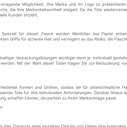
ervorragende Möglichkeit, Ihre Marke und Ihr Logo zu präsentier
äche, die Ihre Markenbekanntheit steigert. Da die Tüte wiederverw
ielle Kunden anzieht.
 Speziell für diesen Zweck wurden Weintüten aus Papier entwick
kten Griffe für sicheren Halt und verringern so das Risiko, die Fla
haltiger Verpackungslösungen wichtiger denn je. Individuell gestalt
lt werden. Mit der Wahl dieser Tüten tragen Sie zur Reduzierung vo
rschiedenen Formen und Größen, sodass sie für unterschiedliche 
ende Tüte für Ihre individuellen Anforderungen. Darüber hinaus la
sung schaffen können, die perfekt zu Ihrem Markenimage passt.
en
r den Transport einer einzelnen Flasche und bieten eine kompakte 