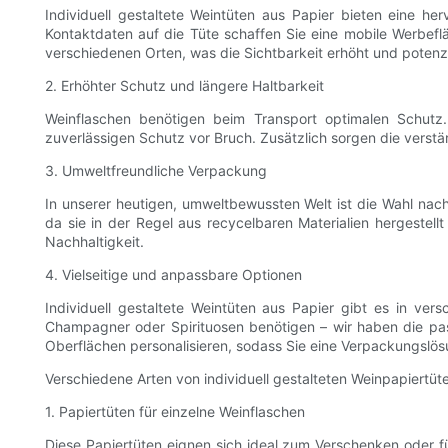
Individuell gestaltete Weintüten aus Papier bieten eine h
Kontaktdaten auf die Tüte schaffen Sie eine mobile Werbefl
verschiedenen Orten, was die Sichtbarkeit erhöht und potenz
2. Erhöhter Schutz und längere Haltbarkeit
Weinflaschen benötigen beim Transport optimalen Schutz.
zuverlässigen Schutz vor Bruch. Zusätzlich sorgen die verstär
3. Umweltfreundliche Verpackung
In unserer heutigen, umweltbewussten Welt ist die Wahl nach
da sie in der Regel aus recycelbaren Materialien hergestel
Nachhaltigkeit.
4. Vielseitige und anpassbare Optionen
Individuell gestaltete Weintüten aus Papier gibt es in ve
Champagner oder Spirituosen benötigen – wir haben die pass
Oberflächen personalisieren, sodass Sie eine Verpackungslö
Verschiedene Arten von individuell gestalteten Weinpapiertüt
1. Papiertüten für einzelne Weinflaschen
Diese Papiertüten eignen sich ideal zum Verschenken oder fü