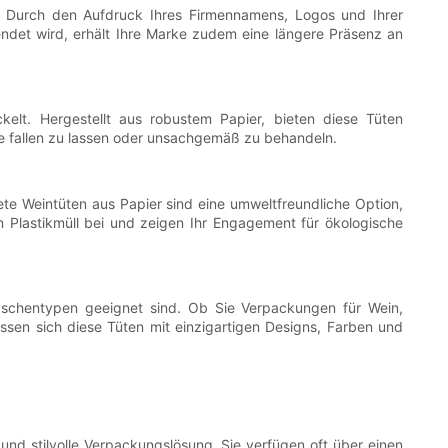
en. Durch den Aufdruck Ihres Firmennamens, Logos und Ihrer
endet wird, erhält Ihre Marke zudem eine längere Präsenz an
elt. Hergestellt aus robustem Papier, bieten diese Tüten
sche fallen zu lassen oder unsachgemäß zu behandeln.
ete Weintüten aus Papier sind eine umweltfreundliche Option,
n Plastikmüll bei und zeigen Ihr Engagement für ökologische
Flaschentypen geeignet sind. Ob Sie Verpackungen für Wein,
ssen sich diese Tüten mit einzigartigen Designs, Farben und
und stilvolle Verpackungslösung. Sie verfügen oft über einen