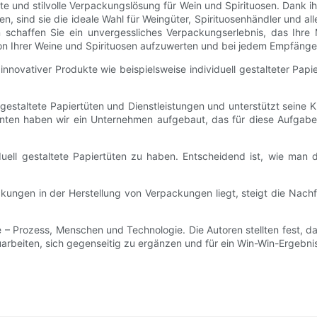
nte und stilvolle Verpackungslösung für Wein und Spirituosen. Dank i
n, sind sie die ideale Wahl für Weingüter, Spirituosenhändler und a
 schaffen Sie ein unvergessliches Verpackungserlebnis, das Ihre 
tion Ihrer Weine und Spirituosen aufzuwerten und bei jedem Empfänge
innovativer Produkte wie beispielsweise individuell gestalteter Pap
l gestaltete Papiertüten und Dienstleistungen und unterstützt seine 
nten haben wir ein Unternehmen aufgebaut, das für diese Aufgabe b
viduell gestaltete Papiertüten zu haben. Entscheidend ist, wie man 
kungen in der Herstellung von Verpackungen liegt, steigt die Nac
te – Prozess, Menschen und Technologie. Die Autoren stellten fest, 
beiten, sich gegenseitig zu ergänzen und für ein Win-Win-Ergebnis 