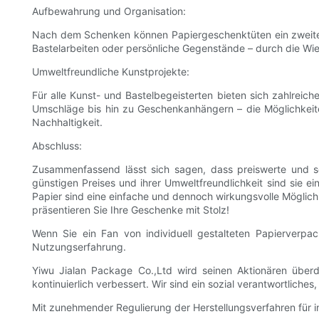
Aufbewahrung und Organisation:
Nach dem Schenken können Papiergeschenktüten ein zweites L
Bastelarbeiten oder persönliche Gegenstände – durch die Wi
Umweltfreundliche Kunstprojekte:
Für alle Kunst- und Bastelbegeisterten bieten sich zahlrei
Umschläge bis hin zu Geschenkanhängern – die Möglichkeiten
Nachhaltigkeit.
Abschluss:
Zusammenfassend lässt sich sagen, dass preiswerte und sc
günstigen Preises und ihrer Umweltfreundlichkeit sind sie 
Papier sind eine einfache und dennoch wirkungsvolle Möglic
präsentieren Sie Ihre Geschenke mit Stolz!
Wenn Sie ein Fan von individuell gestalteten Papierverpa
Nutzungserfahrung.
Yiwu Jialan Package Co.,Ltd wird seinen Aktionären überd
kontinuierlich verbessert. Wir sind ein sozial verantwortlic
Mit zunehmender Regulierung der Herstellungsverfahren für in