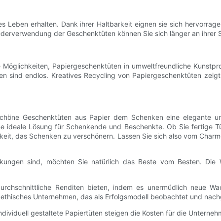
eben erhalten. Dank ihrer Haltbarkeit eignen sie sich hervorrage
ederverwendung der Geschenktüten können Sie sich länger an ihrer S
che Möglichkeiten, Papiergeschenktüten in umweltfreundliche Kunst
 sind endlos. Kreatives Recycling von Papiergeschenktüten zeigt ni
höne Geschenktüten aus Papier dem Schenken eine elegante und b
eine ideale Lösung für Schenkende und Beschenkte. Ob Sie fertige 
hkeit, das Schenken zu verschönern. Lassen Sie sich also vom Charm
ckungen sind, möchten Sie natürlich das Beste vom Besten. Die Wa
urchschnittliche Renditen bieten, indem es unermüdlich neue Wach
hes, ethisches Unternehmen, das als Erfolgsmodell beobachtet und nac
dividuell gestaltete Papiertüten steigen die Kosten für die Unterne