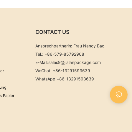
CONTACT US
Ansprechpartnerin: Frau Nancy Bao
Tel.: +86-579-85792908
E-Mail:
sales9@jialanpackage.com
WeChat: +86-13291593639
der
WhatsApp
:+86-
13291593639
tung
s Papier