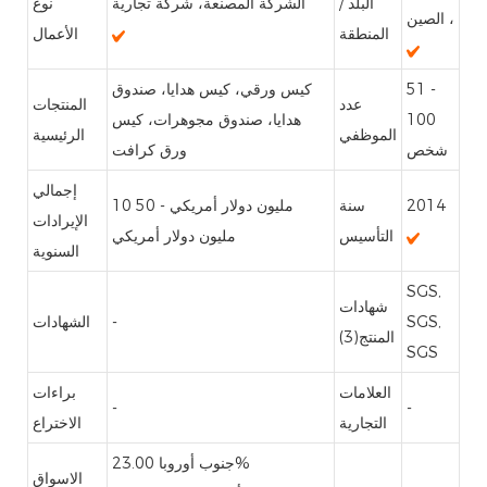
البلد /
الشركة المصنعة، شركة تجارية
نوع
، الصين
المنطقة
الأعمال
51 -
كيس ورقي، كيس هدايا، صندوق
عدد
المنتجات
100
هدايا، صندوق مجوهرات، كيس
الموظفي
الرئيسية
شخص
ورق كرافت
إجمالي
2014
سنة
10 مليون دولار أمريكي - 50
الإيرادات
التأسيس
مليون دولار أمريكي
السنوية
SGS,
شهادات
SGS,
-
الشهادات
المنتج(3)
SGS
العلامات
براءات
-
-
التجارية
الاختراع
23.00%
جنوب أوروبا
الاسواق