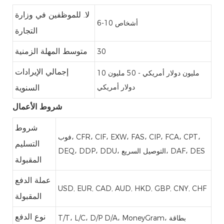
لا. للموظفين في وزارة
6-10 أشخاص
التجارة
متوسط ​​المهلة الزمنية
30
إجمالي الإيرادات
10 مليون دولار أمريكي - 50 مليون
دولار أمريكي
السنوية
شروط الأعمال
شروط
فوب، CFR، CIF، EXW، FAS، CIP، FCA، CPT،
التسليم
DEQ، DDP، DDU، التوصيل السريع، DAF، DES
المقبولة
عملة الدفع
USD, EUR, CAD, AUD, HKD, GBP, CNY, CHF
المقبولة
نوع الدفع
T/T، L/C، D/P D/A، MoneyGram، بطاقة