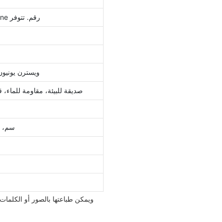
CMYK & لون التركيز في أي ألوان Pantone رقم. تتوفر
خطاب الاعتماد، T/T، وي
صديقة للبيئة، مقاومة للماء، قا
30*20*8 سم، 36*26*6 سم، 40*30*6 سم
ويمكن طباعتها بالصور أو الكلمات 