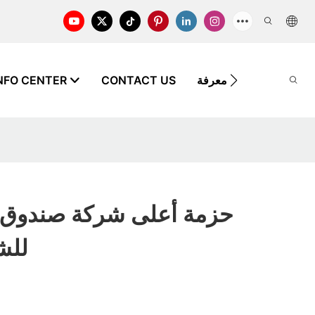
FAQ
معرفة
CONTACT US
NFO CENTER
12x9x4