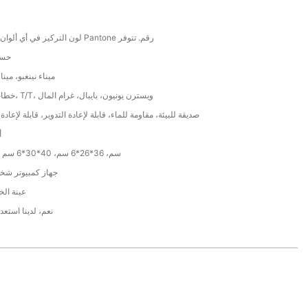
CMYK & لون التركيز في أي ألوان Pantone رقم. تتوفر
حسب
ميناء نينغبو، مين
خطاب الاعتماد، T/T، ويسترن يونيون، بايبال، غرام المال
صديقة للبيئة، مقاومة للماء، قابلة لإعادة التدوير، قابلة لإعادة
أ
30*20*8 سم، 36*26*6 سم، 40*30*6 سم
جهاز كمبيوتر شخصى
عينة الخ
نعم، لدينا استعد