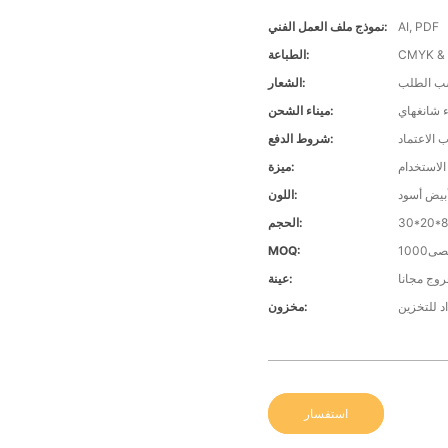
AI, PDF
نموذج ملف العمل الفني:
الطباعة:
 الطلب
الشعار:
اء شانغهاي
ميناء الشحن:
شروط الدفع:
 الاستخدام
ميزة:
بيض أسود
اللون:
الحجم:
1000
MOQ:
روج مجانا
عينة:
اد للتخزين
مخزون:
استفسار